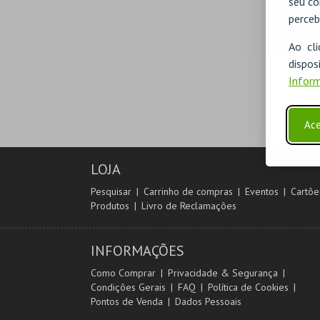
seu co
perceb
Ao cl
disp
Inform
Ace
LOJA
Pesquisar
Carrinho de compras
Eventos
Cartõe
Produtos
Livro de Reclamações
INFORMAÇÕES
Como Comprar
Privacidade & Segurança
Condições Gerais
FAQ
Política de Cookies
Pontos de Venda
Dados Pessoais