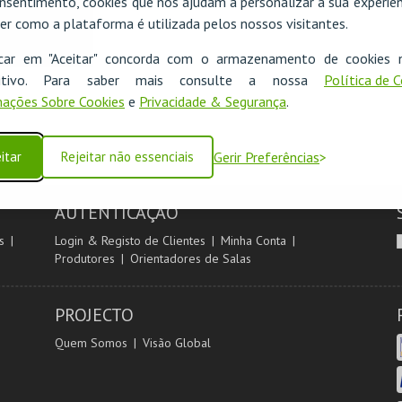
nsentimento, cookies que nos ajudam a personalizar a sua experiên
er como a plataforma é utilizada pelos nossos visitantes.
icar em "Aceitar" concorda com o armazenamento de cookies 
ositivo. Para saber mais consulte a nossa
Política de 
ações Sobre Cookies
e
Privacidade & Segurança
.
itar
Rejeitar não essenciais
Gerir Preferências
AUTENTICAÇÃO
s
Login & Registo de Clientes
Minha Conta
Produtores
Orientadores de Salas
PROJECTO
Quem Somos
Visão Global