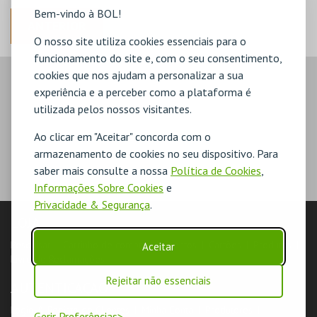
Bem-vindo à BOL!
ANTERIOR
O nosso site utiliza cookies essenciais para o
funcionamento do site e, com o seu consentimento,
cookies que nos ajudam a personalizar a sua
experiência e a perceber como a plataforma é
utilizada pelos nossos visitantes.
Ao clicar em "Aceitar" concorda com o
armazenamento de cookies no seu dispositivo. Para
saber mais consulte a nossa
Política de Cookies
,
Informações Sobre Cookies
e
Privacidade & Segurança
.
LOJA
Pesquisar
Carrinho de compras
Eventos
Cartões
Produtos
Aceitar
Livro de Reclamações
Rejeitar não essenciais
AUTENTICAÇÃO
Login & Registo de Clientes
Minha Conta
Produtores
Gerir Preferências