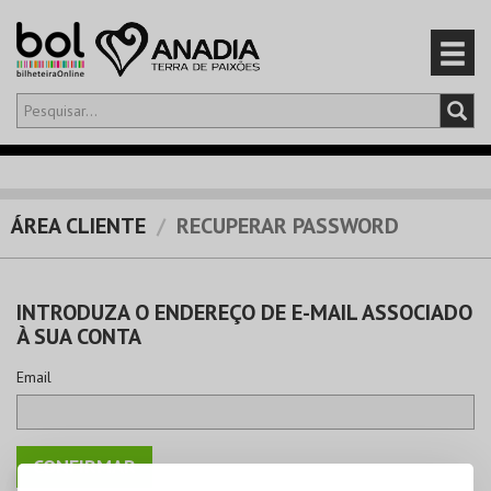
Olá,
iniciar sessão
PT
0
CARRINHO
ÁREA CLIENTE
RECUPERAR PASSWORD
EVENTOS
INTRODUZA O ENDEREÇO DE E-MAIL ASSOCIADO
CARTÕES
À SUA CONTA
PRODUTOS
Email